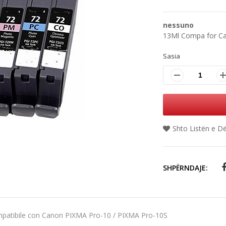
nessuno
13Ml Compa for C
Sasia
Shto Listën e D
SHPËRNDAJE:
patibile con Canon PIXMA Pro-10 / PIXMA Pro-10S