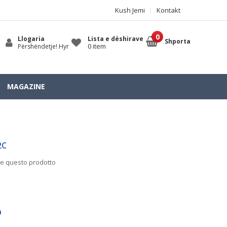
Kush Jemi
Kontakt
Llogaria
Lista e dëshirave
Shporta
0 item
Përshëndetje! Hyr
MAGAZINE
2C
ire questo prodotto
m