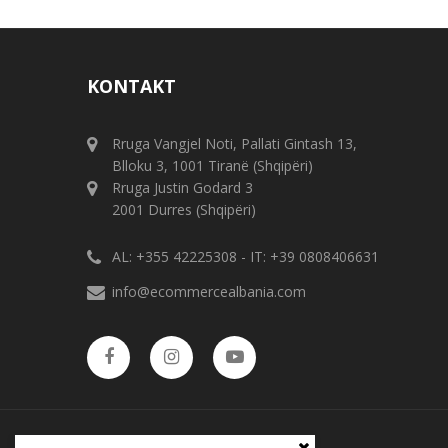
KONTAKT
Rruga Vangjel Noti, Pallati Gintash 13,
Blloku 3, 1001 Tiranë (Shqipëri)
Rruga Justin Godard 3
2001 Durres (Shqipëri)
AL: +355 42225308 - IT: +39 0808406631
info@ecommercealbania.com