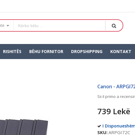
itë
RISHITËS
BËHU FORNITOR
DROPSHIPPING
KONTAKT
Canon - ARPGI7
Sii il primo a recens
739 Lekë
I Disponueshë
SKU
ARPGI72C