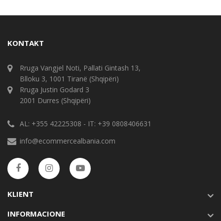
KONTAKT
Rruga Vangjel Noti, Pallati Gintash 13,
Blloku 3, 1001 Tiranë (Shqipëri)
Rruga Justin Godard 3
2001 Durres (Shqipëri)
AL: +355 42225308 - IT: +39 0808406631
info@ecommercealbania.com
KLIENT
INFORMACIONE