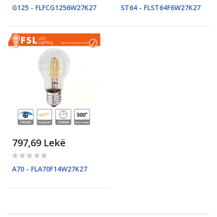
0%
0%
G125 - FLFCG1256W27K27
ST64 - FLST64F6W27K27
797,69 Lekë
Rating:
0%
A70 - FLA70F14W27K27
Pagina