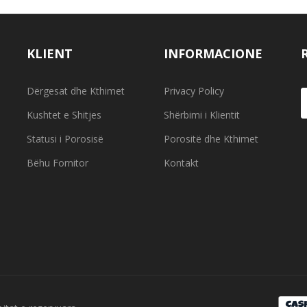
KLIENT
INFORMACIONE
Dërgesat dhe Kthimet
Privacy Policy
Kushtet e Shitjes
Shërbimi i Klientit
Statusi i Porosisë
Porositë dhe Kthimet
Bëhu Fornitor
Kontakt
h bleu
Dikush bleu
:150mm - NVD924620W57K
Sporgente - NVC301-12W3K