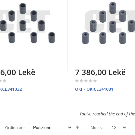
86,00 Lekë
7 386,00 Lekë
Rating:
0%
OKCE341032
OKI - OKICE341031
You've reached the end of the
Imposta
i
Ordina per
Mostra
la