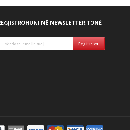
REGJISTROHUNI NË NEWSLETTER TONË
Regjistrohu
Dikush bleu
FORO:195-210mm - NV9518E-25W3K