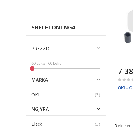
SHFLETONI NGA
PREZZO
60 Lekë
-
60 Lekë
7 3
Rating:
MARKA
0%
OKI - 
Elementi
OKI
3
NGJYRA
Elementi
Black
3
3
element