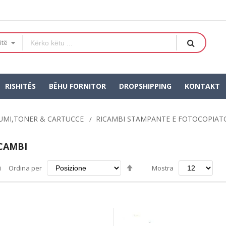
itë
RISHITËS
BËHU FORNITOR
DROPSHIPPING
KONTAKT
UMI,TONER & CARTUCCE
RICAMBI STAMPANTE E FOTOCOPIAT
ICAMBI
Imposta
i
Ordina per
Mostra
la
direzione
decrescente