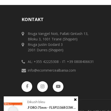
KONTAKT
Rruga Vangjel Noti, Pallati Gintash 13,
Blloku 3, 1001 Tiranë (Shqipëri)
Rruga Justin Godard 3
2001 Durres (Shqipëri)
AL: +355 42225308 - IT: +39 0808406631
info@ecommercealbania.com
Dikush bleu
Dikus
.FORO:75mm - FLSP1106RO3W30
FORO