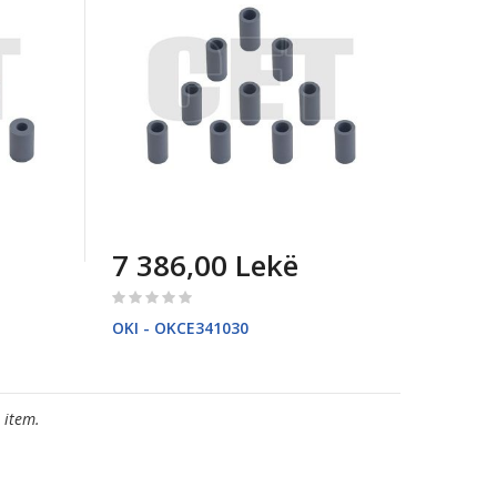
7 386,00 Lekë
Rating:
0%
OKI - OKCE341030
 item.