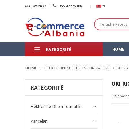
Mirëseerdhe!
+355 42225308
Të gjitha kategor
HOME
KATEGORITË
HOME
ELEKTRONIKË DHE INFORMATIKË
KONS
OKI R
KATEGORITË
3
element
Elektronikë Dhe Informatikë
Kancelari