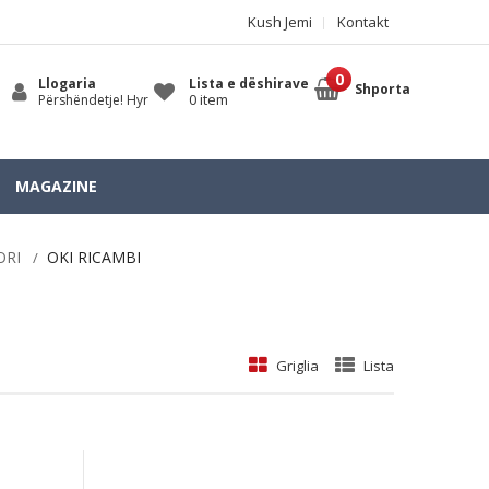
Kush Jemi
Kontakt
Llogaria
Lista e dëshirave
Shporta
0 item
Përshëndetje! Hyr
MAGAZINE
ORI
OKI RICAMBI
Griglia
Lista