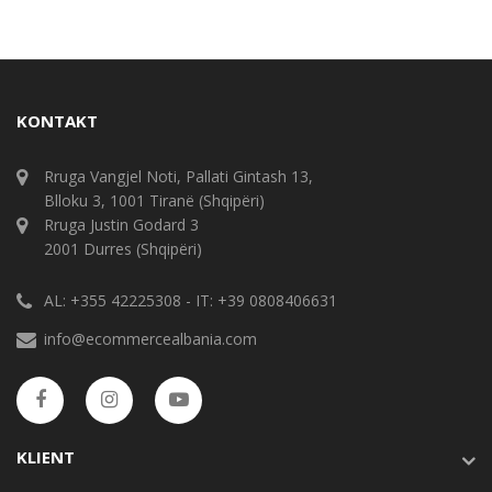
KONTAKT
Rruga Vangjel Noti, Pallati Gintash 13,
Blloku 3, 1001 Tiranë (Shqipëri)
Rruga Justin Godard 3
2001 Durres (Shqipëri)
AL: +355 42225308 - IT: +39 0808406631
info@ecommercealbania.com
KLIENT