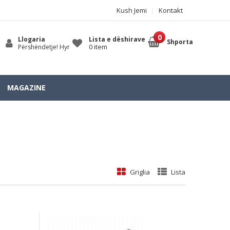
Kush Jemi
Kontakt
Llogaria
Lista e dëshirave
Shporta
0 item
Përshëndetje! Hyr
MAGAZINE
Griglia
Lista