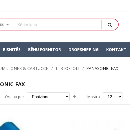
itë
RISHITËS
BËHU FORNITOR
DROPSHIPPING
KONTAKT
UMI,TONER & CARTUCCE
TTR ROTOLI
PANASONIC FAX
ONIC FAX
Imposta
i
Ordina per
Mostra
la
direzione
decrescente