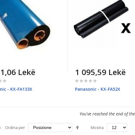
51,06 Lekë
1 095,59 Lekë
Rating:
0%
nic - KX-FA133X
Panasonic - KX-FA52X
You've reached the end of the
Imposta
i
Ordina per
Mostra
la