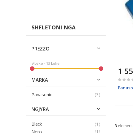
SHFLETONI NGA
PREZZO
9 Lekë
-
13 Lekë
1 5
Rating:
MARKA
0%
Panaso
Elementi
Panasonic
3
NGJYRA
Elemento
Black
1
3
element
Elemento
Nero
1