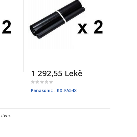
1 292,55 Lekë
Rating:
0%
Panasonic - KX-FA54X
 item.