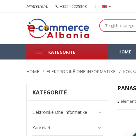
Mirëseerdhe!
+355 42225308
Të gjitha kategor
HOME
KATEGORITË
HOME
ELEKTRONIKË DHE INFORMATIKË
KONS
PANAS
KATEGORITË
3
element
Elektronikë Dhe Informatikë
Kancelari