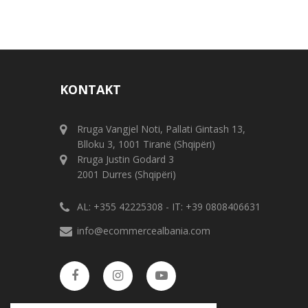
KONTAKT
Rruga Vangjel Noti, Pallati Gintash 13,
Blloku 3, 1001 Tiranë (Shqipëri)
Rruga Justin Godard 3
2001 Durres (Shqipëri)
AL: +355 42225308 - IT: +39 0808406631
info@ecommercealbania.com