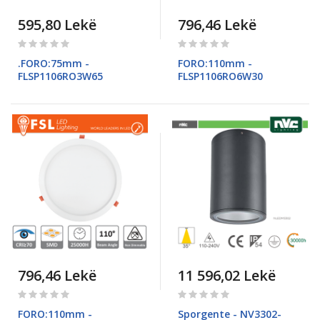
595,80 Lekë
796,46 Lekë
Rating:
Rating:
0%
0%
.FORO:75mm -
FORO:110mm -
FLSP1106RO3W65
FLSP1106RO6W30
796,46 Lekë
11 596,02 Lekë
Rating:
Rating:
0%
0%
FORO:110mm -
Sporgente - NV3302-