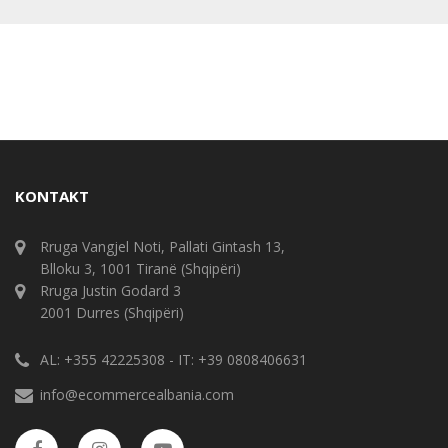
KONTAKT
Rruga Vangjel Noti, Pallati Gintash 13,
Blloku 3, 1001 Tiranë (Shqipëri)
Rruga Justin Godard 3
2001 Durres (Shqipëri)
AL: +355 42225308 - IT: +39 0808406631
info@ecommercealbania.com