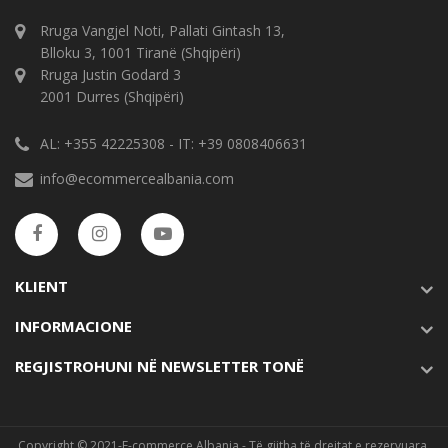
Rruga Vangjel Noti, Pallati Gintash 13,
Blloku 3, 1001 Tiranë (Shqipëri)
Rruga Justin Godard 3
2001 Durres (Shqipëri)
AL: +355 42225308 - IT: +39 0808406631
info@ecommercealbania.com
KLIENT
INFORMACIONE
REGJISTROHUNI NË NEWSLETTER TONË
Copyright © 2021-E-commerce Albania - Të gjitha të drejtat e rezervuara.