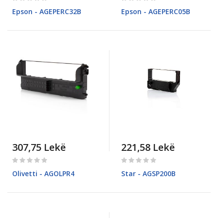
0%
0%
Epson - AGEPERC32B
Epson - AGEPERC05B
307,75 Lekë
221,58 Lekë
Rating:
Rating:
0%
0%
Olivetti - AGOLPR4
Star - AGSP200B