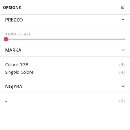
SHFLETONI NGA
OPSIONE
PREZZO
1 Lekë
-
1 Lekë
MARKA
Ele
Colore RGB
4
Ele
Singolo Colore
4
NGJYRA
Ele
-
8